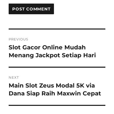
Post
PREVIOUS
navigation
Slot Gacor Online Mudah
Previous
post:
Menang Jackpot Setiap Hari
NEXT
Main Slot Zeus Modal 5K via
Next
post:
Dana Siap Raih Maxwin Cepat