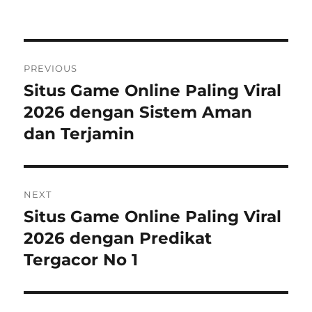
Post
PREVIOUS
navigation
Situs Game Online Paling Viral
Previous
post:
2026 dengan Sistem Aman
dan Terjamin
NEXT
Situs Game Online Paling Viral
Next
post:
2026 dengan Predikat
Tergacor No 1