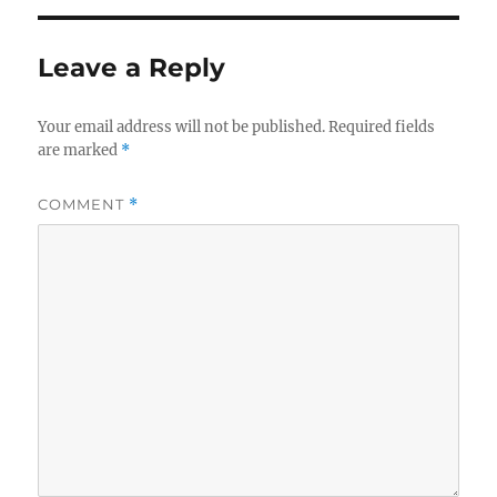
Leave a Reply
Your email address will not be published.
Required fields
are marked
*
COMMENT
*