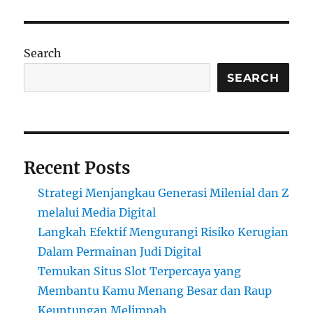
Search
SEARCH
Recent Posts
Strategi Menjangkau Generasi Milenial dan Z
melalui Media Digital
Langkah Efektif Mengurangi Risiko Kerugian
Dalam Permainan Judi Digital
Temukan Situs Slot Terpercaya yang
Membantu Kamu Menang Besar dan Raup
Keuntungan Melimpah