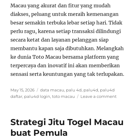
Macau yang akurat dan fitur yang mudah
diakses, peluang untuk meraih kemenangan
besar semakin terbuka lebar setiap hari. Tidak
perlu ragu, karena setiap transaksi dilindungi
secara ketat dan layanan pelanggan siap
membantu kapan saja dibutuhkan. Melangkah
ke dunia Toto Macau bersama platform yang
terpercaya dan inovatif ini akan memberikan
sensasi serta keuntungan yang tak terlupakan.
Posted
Tags
May 15, 2026
data macau
,
palu 4d
,
palu4d
,
palu4d
on
on
daftar
,
palu4d login
,
toto macau
Leave a comment
Temukan
Strategi
Jitu
Strategi Jitu Togel Macau
Memanfaa
Data
buat Pemula
Macau