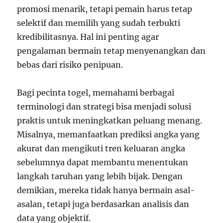
promosi menarik, tetapi pemain harus tetap
selektif dan memilih yang sudah terbukti
kredibilitasnya. Hal ini penting agar
pengalaman bermain tetap menyenangkan dan
bebas dari risiko penipuan.
Bagi pecinta togel, memahami berbagai
terminologi dan strategi bisa menjadi solusi
praktis untuk meningkatkan peluang menang.
Misalnya, memanfaatkan prediksi angka yang
akurat dan mengikuti tren keluaran angka
sebelumnya dapat membantu menentukan
langkah taruhan yang lebih bijak. Dengan
demikian, mereka tidak hanya bermain asal-
asalan, tetapi juga berdasarkan analisis dan
data yang objektif.