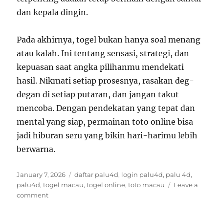
dan kepala dingin.
Pada akhirnya, togel bukan hanya soal menang
atau kalah. Ini tentang sensasi, strategi, dan
kepuasan saat angka pilihanmu mendekati
hasil. Nikmati setiap prosesnya, rasakan deg-
degan di setiap putaran, dan jangan takut
mencoba. Dengan pendekatan yang tepat dan
mental yang siap, permainan toto online bisa
jadi hiburan seru yang bikin hari-harimu lebih
berwarna.
Posted
Tags
January 7, 2026
daftar palu4d
,
login palu4d
,
palu 4d
,
on
palu4d
,
togel macau
,
togel online
,
toto macau
Leave a
on
comment
Sensasi
Toto