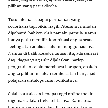
pilihan yang patut dicoba.
Toto dikenal sebagai permainan yang
sederhana tapi bikin nagih. Aturannya mudah
dipahami, bahkan oleh pemain pemula. Kamu
hanya perlu memilih kombinasi angka sesuai
feeling atau analisis, lalu menunggu hasilnya.
Namun di balik kesederhanaan itu, ada sensasi
deg-degan yang sulit dijelaskan. Setiap
pengundian selalu membawa harapan, apakah
angka pilihanmu akan tembus atau hanya jadi
pelajaran untuk putaran berikutnya.
Salah satu alasan kenapa togel online makin
digemari adalah fleksibilitasnya. Kamu bisa
bermain kapan saja dan di mana saja, tanpa