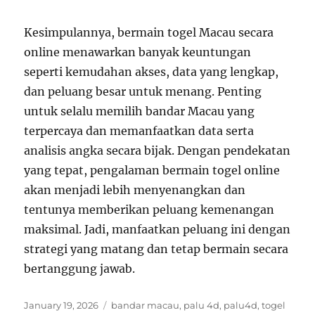
Kesimpulannya, bermain togel Macau secara
online menawarkan banyak keuntungan
seperti kemudahan akses, data yang lengkap,
dan peluang besar untuk menang. Penting
untuk selalu memilih bandar Macau yang
terpercaya dan memanfaatkan data serta
analisis angka secara bijak. Dengan pendekatan
yang tepat, pengalaman bermain togel online
akan menjadi lebih menyenangkan dan
tentunya memberikan peluang kemenangan
maksimal. Jadi, manfaatkan peluang ini dengan
strategi yang matang dan tetap bermain secara
bertanggung jawab.
Posted
Tags
January 19, 2026
bandar macau
,
palu 4d
,
palu4d
,
togel