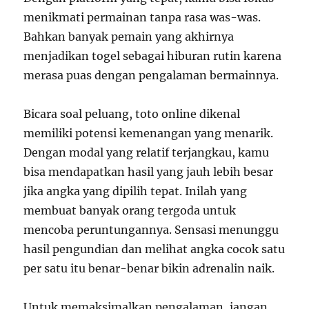
menikmati permainan tanpa rasa was-was.
Bahkan banyak pemain yang akhirnya
menjadikan togel sebagai hiburan rutin karena
merasa puas dengan pengalaman bermainnya.
Bicara soal peluang, toto online dikenal
memiliki potensi kemenangan yang menarik.
Dengan modal yang relatif terjangkau, kamu
bisa mendapatkan hasil yang jauh lebih besar
jika angka yang dipilih tepat. Inilah yang
membuat banyak orang tergoda untuk
mencoba peruntungannya. Sensasi menunggu
hasil pengundian dan melihat angka cocok satu
per satu itu benar-benar bikin adrenalin naik.
Untuk memaksimalkan pengalaman, jangan