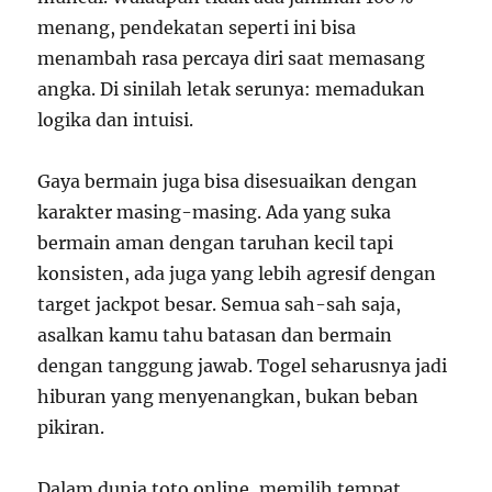
menang, pendekatan seperti ini bisa
menambah rasa percaya diri saat memasang
angka. Di sinilah letak serunya: memadukan
logika dan intuisi.
Gaya bermain juga bisa disesuaikan dengan
karakter masing-masing. Ada yang suka
bermain aman dengan taruhan kecil tapi
konsisten, ada juga yang lebih agresif dengan
target jackpot besar. Semua sah-sah saja,
asalkan kamu tahu batasan dan bermain
dengan tanggung jawab. Togel seharusnya jadi
hiburan yang menyenangkan, bukan beban
pikiran.
Dalam dunia toto online, memilih tempat