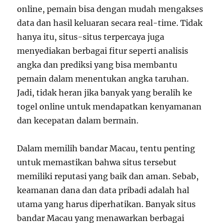
online, pemain bisa dengan mudah mengakses
data dan hasil keluaran secara real-time. Tidak
hanya itu, situs-situs terpercaya juga
menyediakan berbagai fitur seperti analisis
angka dan prediksi yang bisa membantu
pemain dalam menentukan angka taruhan.
Jadi, tidak heran jika banyak yang beralih ke
togel online untuk mendapatkan kenyamanan
dan kecepatan dalam bermain.
Dalam memilih bandar Macau, tentu penting
untuk memastikan bahwa situs tersebut
memiliki reputasi yang baik dan aman. Sebab,
keamanan dana dan data pribadi adalah hal
utama yang harus diperhatikan. Banyak situs
bandar Macau yang menawarkan berbagai