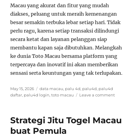
Macau yang akurat dan fitur yang mudah
diakses, peluang untuk meraih kemenangan
besar semakin terbuka lebar setiap hari. Tidak
perlu ragu, karena setiap transaksi dilindungi
secara ketat dan layanan pelanggan siap
membantu kapan saja dibutuhkan. Melangkah
ke dunia Toto Macau bersama platform yang
terpercaya dan inovatif ini akan memberikan
sensasi serta keuntungan yang tak terlupakan.
Posted
Tags
May 15, 2026
data macau
,
palu 4d
,
palu4d
,
palu4d
on
on
daftar
,
palu4d login
,
toto macau
Leave a comment
Temukan
Strategi
Jitu
Strategi Jitu Togel Macau
Memanfaa
Data
buat Pemula
Macau