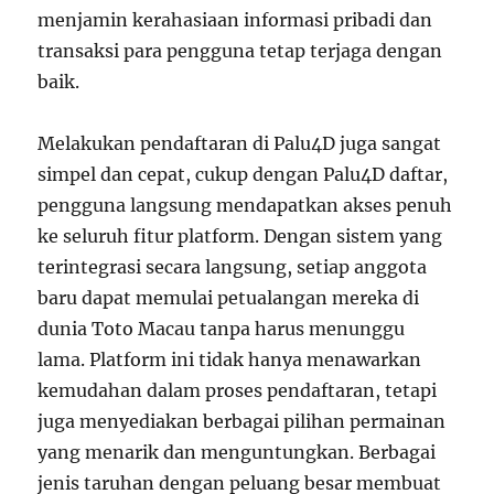
menjamin kerahasiaan informasi pribadi dan
transaksi para pengguna tetap terjaga dengan
baik.
Melakukan pendaftaran di Palu4D juga sangat
simpel dan cepat, cukup dengan Palu4D daftar,
pengguna langsung mendapatkan akses penuh
ke seluruh fitur platform. Dengan sistem yang
terintegrasi secara langsung, setiap anggota
baru dapat memulai petualangan mereka di
dunia Toto Macau tanpa harus menunggu
lama. Platform ini tidak hanya menawarkan
kemudahan dalam proses pendaftaran, tetapi
juga menyediakan berbagai pilihan permainan
yang menarik dan menguntungkan. Berbagai
jenis taruhan dengan peluang besar membuat