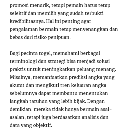
promosi menarik, tetapi pemain harus tetap
selektif dan memilih yang sudah terbukti
kredibilitasnya. Hal ini penting agar
pengalaman bermain tetap menyenangkan dan
bebas dari risiko penipuan.
Bagi pecinta togel, memahami berbagai
terminologi dan strategi bisa menjadi solusi
praktis untuk meningkatkan peluang menang.
Misalnya, memanfaatkan prediksi angka yang
akurat dan mengikuti tren keluaran angka
sebelumnya dapat membantu menentukan
langkah taruhan yang lebih bijak. Dengan
demikian, mereka tidak hanya bermain asal-
asalan, tetapi juga berdasarkan analisis dan
data yang objektif.