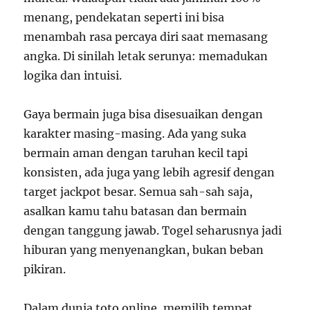
menang, pendekatan seperti ini bisa
menambah rasa percaya diri saat memasang
angka. Di sinilah letak serunya: memadukan
logika dan intuisi.
Gaya bermain juga bisa disesuaikan dengan
karakter masing-masing. Ada yang suka
bermain aman dengan taruhan kecil tapi
konsisten, ada juga yang lebih agresif dengan
target jackpot besar. Semua sah-sah saja,
asalkan kamu tahu batasan dan bermain
dengan tanggung jawab. Togel seharusnya jadi
hiburan yang menyenangkan, bukan beban
pikiran.
Dalam dunia toto online, memilih tempat