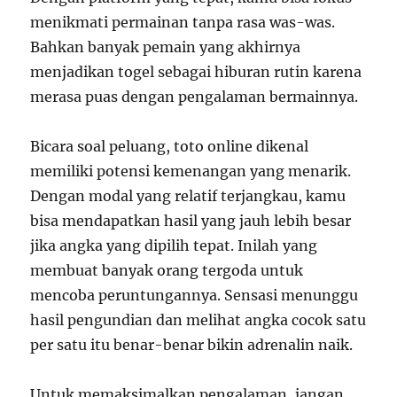
menikmati permainan tanpa rasa was-was.
Bahkan banyak pemain yang akhirnya
menjadikan togel sebagai hiburan rutin karena
merasa puas dengan pengalaman bermainnya.
Bicara soal peluang, toto online dikenal
memiliki potensi kemenangan yang menarik.
Dengan modal yang relatif terjangkau, kamu
bisa mendapatkan hasil yang jauh lebih besar
jika angka yang dipilih tepat. Inilah yang
membuat banyak orang tergoda untuk
mencoba peruntungannya. Sensasi menunggu
hasil pengundian dan melihat angka cocok satu
per satu itu benar-benar bikin adrenalin naik.
Untuk memaksimalkan pengalaman, jangan