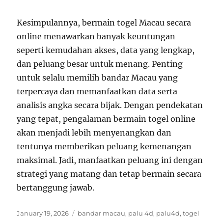
Kesimpulannya, bermain togel Macau secara
online menawarkan banyak keuntungan
seperti kemudahan akses, data yang lengkap,
dan peluang besar untuk menang. Penting
untuk selalu memilih bandar Macau yang
terpercaya dan memanfaatkan data serta
analisis angka secara bijak. Dengan pendekatan
yang tepat, pengalaman bermain togel online
akan menjadi lebih menyenangkan dan
tentunya memberikan peluang kemenangan
maksimal. Jadi, manfaatkan peluang ini dengan
strategi yang matang dan tetap bermain secara
bertanggung jawab.
Posted
Tags
January 19, 2026
bandar macau
,
palu 4d
,
palu4d
,
togel