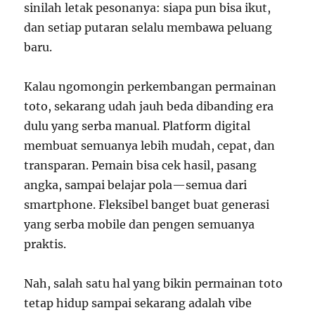
sinilah letak pesonanya: siapa pun bisa ikut,
dan setiap putaran selalu membawa peluang
baru.
Kalau ngomongin perkembangan permainan
toto, sekarang udah jauh beda dibanding era
dulu yang serba manual. Platform digital
membuat semuanya lebih mudah, cepat, dan
transparan. Pemain bisa cek hasil, pasang
angka, sampai belajar pola—semua dari
smartphone. Fleksibel banget buat generasi
yang serba mobile dan pengen semuanya
praktis.
Nah, salah satu hal yang bikin permainan toto
tetap hidup sampai sekarang adalah vibe