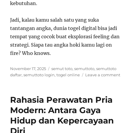
kebutuhan.
Jadi, kalau kamu salah satu yang suka
tantangan angka, dunia togel digital bisa jadi
tempat yang cocok buat eksplorasi feeling dan
strategi. Siapa tau angka hoki kamu lagi on
fire? Who knows.
Posted
Tags
November 17, 2025
semut toto
,
semuttoto
,
semuttoto
on
on
daftar
,
semuttoto login
,
togel online
Leave a comment
Rahas
Angka
yang
Rahasia Perawatan Pria
Bikin
Otak
Modern: Antara Gaya
Auto
Hidup dan Kepercayaan
Loadi
Diri