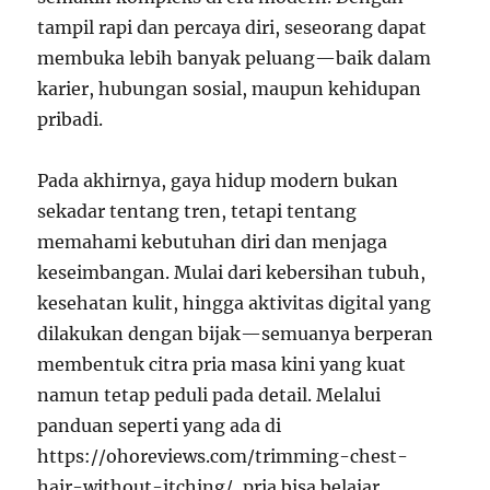
tampil rapi dan percaya diri, seseorang dapat
membuka lebih banyak peluang—baik dalam
karier, hubungan sosial, maupun kehidupan
pribadi.
Pada akhirnya, gaya hidup modern bukan
sekadar tentang tren, tetapi tentang
memahami kebutuhan diri dan menjaga
keseimbangan. Mulai dari kebersihan tubuh,
kesehatan kulit, hingga aktivitas digital yang
dilakukan dengan bijak—semuanya berperan
membentuk citra pria masa kini yang kuat
namun tetap peduli pada detail. Melalui
panduan seperti yang ada di
https://ohoreviews.com/trimming-chest-
hair-without-itching/, pria bisa belajar