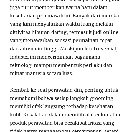
juga turut memberikan warna baru dalam
keseharian pria masa kini. Banyak dari mereka
yang kini menyalurkan waktu luang melalui
aktivitas hiburan daring, termasuk
judi online
yang menawarkan sensasi permainan cepat
dan adrenalin tinggi. Meskipun kontroversial,
industri ini mencerminkan bagaimana
teknologi mampu membentuk perilaku dan
minat manusia secara luas.
Kembali ke soal perawatan diri, penting untuk
memahami bahwa setiap langkah grooming
memiliki efek langsung terhadap kesehatan
kulit. Kesalahan dalam memilih alat cukur atau
produk perawatan bisa berakibat iritasi yang
tidak hanya mengganggu kenyamanan, tetapi