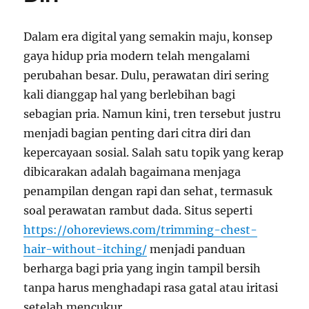
Dalam era digital yang semakin maju, konsep
gaya hidup pria modern telah mengalami
perubahan besar. Dulu, perawatan diri sering
kali dianggap hal yang berlebihan bagi
sebagian pria. Namun kini, tren tersebut justru
menjadi bagian penting dari citra diri dan
kepercayaan sosial. Salah satu topik yang kerap
dibicarakan adalah bagaimana menjaga
penampilan dengan rapi dan sehat, termasuk
soal perawatan rambut dada. Situs seperti
https://ohoreviews.com/trimming-chest-
hair-without-itching/
menjadi panduan
berharga bagi pria yang ingin tampil bersih
tanpa harus menghadapi rasa gatal atau iritasi
setelah mencukur.