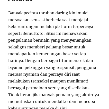
Banyak pecinta taruhan daring kini mulai
merasakan sensasi berbeda saat menjajal
keberuntungan melalui platform terpercaya
seperti Semuttoto. Situs ini menawarkan
pengalaman bermain yang menyenangkan
sekaligus memberi peluang besar untuk
mendapatkan kemenangan besar setiap
harinya. Dengan berbagai fitur menarik dan
layanan pelanggan yang responsif, pengguna
merasa nyaman dan percaya diri saat
melakukan transaksi maupun menikmati
berbagai permainan seru yang disediakan.
Tidak heran jika banyak pemain yang akhirnya
memutuskan untuk mendaftar dan mencoba
keberuntungan mereka di sini.