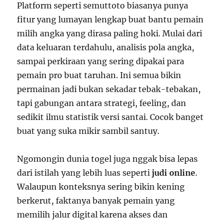
Platform seperti semuttoto biasanya punya
fitur yang lumayan lengkap buat bantu pemain
milih angka yang dirasa paling hoki. Mulai dari
data keluaran terdahulu, analisis pola angka,
sampai perkiraan yang sering dipakai para
pemain pro buat taruhan. Ini semua bikin
permainan jadi bukan sekadar tebak-tebakan,
tapi gabungan antara strategi, feeling, dan
sedikit ilmu statistik versi santai. Cocok banget
buat yang suka mikir sambil santuy.
Ngomongin dunia togel juga nggak bisa lepas
dari istilah yang lebih luas seperti
judi online
.
Walaupun konteksnya sering bikin kening
berkerut, faktanya banyak pemain yang
memilih jalur digital karena akses dan