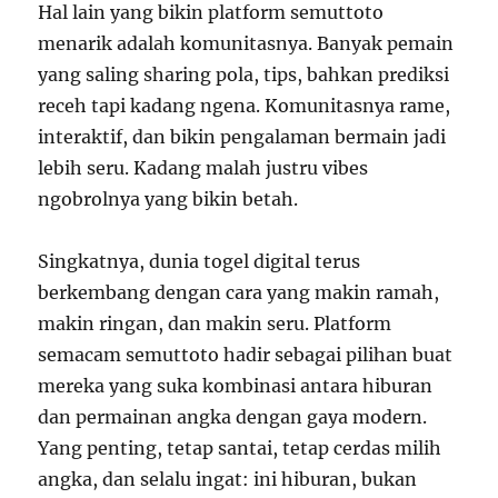
Hal lain yang bikin platform semuttoto
menarik adalah komunitasnya. Banyak pemain
yang saling sharing pola, tips, bahkan prediksi
receh tapi kadang ngena. Komunitasnya rame,
interaktif, dan bikin pengalaman bermain jadi
lebih seru. Kadang malah justru vibes
ngobrolnya yang bikin betah.
Singkatnya, dunia togel digital terus
berkembang dengan cara yang makin ramah,
makin ringan, dan makin seru. Platform
semacam semuttoto hadir sebagai pilihan buat
mereka yang suka kombinasi antara hiburan
dan permainan angka dengan gaya modern.
Yang penting, tetap santai, tetap cerdas milih
angka, dan selalu ingat: ini hiburan, bukan