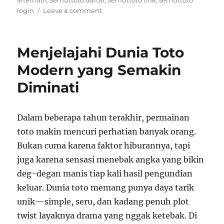
alternatif
,
semuttoto daftar
,
semuttoto link
,
semuttoto
on
login
Leave a comment
Bongkar
Rahasia
Situs
Menjelajahi Dunia Toto
Togel
Online
Modern yang Semakin
Favorit
Diminati
Para
Pemain
Berpengalaman
Dalam beberapa tahun terakhir, permainan
toto makin mencuri perhatian banyak orang.
Bukan cuma karena faktor hiburannya, tapi
juga karena sensasi menebak angka yang bikin
deg-degan manis tiap kali hasil pengundian
keluar. Dunia toto memang punya daya tarik
unik—simple, seru, dan kadang penuh plot
twist layaknya drama yang nggak ketebak. Di