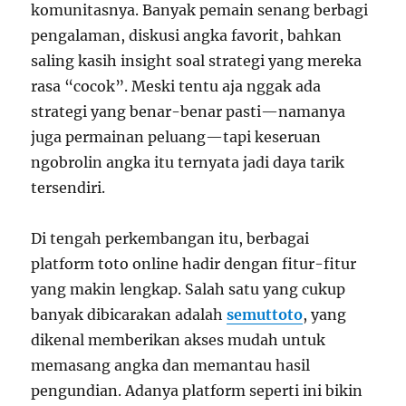
komunitasnya. Banyak pemain senang berbagi
pengalaman, diskusi angka favorit, bahkan
saling kasih insight soal strategi yang mereka
rasa “cocok”. Meski tentu aja nggak ada
strategi yang benar-benar pasti—namanya
juga permainan peluang—tapi keseruan
ngobrolin angka itu ternyata jadi daya tarik
tersendiri.
Di tengah perkembangan itu, berbagai
platform toto online hadir dengan fitur-fitur
yang makin lengkap. Salah satu yang cukup
banyak dibicarakan adalah
semuttoto
, yang
dikenal memberikan akses mudah untuk
memasang angka dan memantau hasil
pengundian. Adanya platform seperti ini bikin