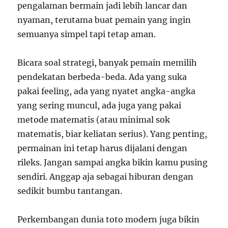
pengalaman bermain jadi lebih lancar dan
nyaman, terutama buat pemain yang ingin
semuanya simpel tapi tetap aman.
Bicara soal strategi, banyak pemain memilih
pendekatan berbeda-beda. Ada yang suka
pakai feeling, ada yang nyatet angka-angka
yang sering muncul, ada juga yang pakai
metode matematis (atau minimal sok
matematis, biar keliatan serius). Yang penting,
permainan ini tetap harus dijalani dengan
rileks. Jangan sampai angka bikin kamu pusing
sendiri. Anggap aja sebagai hiburan dengan
sedikit bumbu tantangan.
Perkembangan dunia toto modern juga bikin