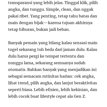
transparansi yang lebih jelas. Tinggal klik, pilih
angka, dan tunggu. Simple, clean, dan nggak
pakai ribet. Yang penting, tetap tahu batas dan
main dengan bijak—karena tujuan akhirnya
tetap hiburan, bukan jadi beban.
Banyak pemain yang bilang kalau sensasi main
togel sekarang tuh beda dari jaman dulu. Kalau
dulu harus pergi ke tempat tertentu dan
nunggu lama, sekarang semuanya sudah
otomatis. Bahkan banyak yang menjadikan ini
sebagai semacam rutinitas harian: cek angka,
lihat trend, pilih angka, dan lanjut beraktivitas
seperti biasa. Lebih efisien, lebih kekinian, dan
lebih cocok buat lifestyle cepat ala Gen Z.