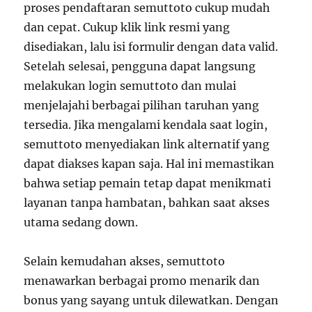
proses pendaftaran semuttoto cukup mudah
dan cepat. Cukup klik link resmi yang
disediakan, lalu isi formulir dengan data valid.
Setelah selesai, pengguna dapat langsung
melakukan login semuttoto dan mulai
menjelajahi berbagai pilihan taruhan yang
tersedia. Jika mengalami kendala saat login,
semuttoto menyediakan link alternatif yang
dapat diakses kapan saja. Hal ini memastikan
bahwa setiap pemain tetap dapat menikmati
layanan tanpa hambatan, bahkan saat akses
utama sedang down.
Selain kemudahan akses, semuttoto
menawarkan berbagai promo menarik dan
bonus yang sayang untuk dilewatkan. Dengan