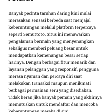
Banyak pecinta taruhan daring kini mulai
merasakan sensasi berbeda saat menjajal
keberuntungan melalui platform terpercaya
seperti Semuttoto. Situs ini menawarkan
pengalaman bermain yang menyenangkan
sekaligus memberi peluang besar untuk
mendapatkan kemenangan besar setiap
harinya. Dengan berbagai fitur menarik dan
layanan pelanggan yang responsif, pengguna
merasa nyaman dan percaya diri saat
melakukan transaksi maupun menikmati
berbagai permainan seru yang disediakan.
Tidak heran jika banyak pemain yang akhirnya
memutuskan untuk mendaftar dan mencoba
keberuntungan mereka di sini.