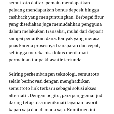
semuttoto daftar, pemain mendapatkan
peluang mendapatkan bonus deposit hingga
cashback yang menguntungkan. Berbagai fitur
yang disediakan juga memudahkan pengguna
dalam melakukan transaksi, mulai dari deposit
sampai penarikan dana. Banyak yang merasa
puas karena prosesnya transparan dan cepat,
sehingga mereka bisa fokus menikmati
permainan tanpa khawatir tertunda.
Seiring perkembangan teknologi, semuttoto
selalu berinovasi dengan menghadirkan
semuttoto link terbaru sebagai solusi akses
alternatif. Dengan begitu, para penggemar judi
daring tetap bisa menikmati layanan favorit
kapan saja dan di mana saja. Komitmen ini