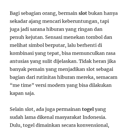
Bagi sebagian orang, bermain
slot
bukan hanya
sekadar ajang mencari keberuntungan, tapi
juga jadi sarana hiburan yang ringan dan
penuh kejutan. Sensasi menekan tombol dan
melihat simbol berputar, lalu berhenti di
kombinasi yang tepat, bisa memunculkan rasa
antusias yang sulit dijelaskan. Tidak heran jika
banyak pemain yang menjadikan slot sebagai
bagian dari rutinitas hiburan mereka, semacam
“me time” versi modern yang bisa dilakukan
kapan saja.
Selain slot, ada juga permainan
togel
yang
sudah lama dikenal masyarakat Indonesia.
Dulu, togel dimainkan secara konvensional,