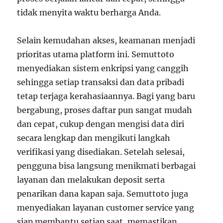
tidak menyita waktu berharga Anda.
Selain kemudahan akses, keamanan menjadi
prioritas utama platform ini. Semuttoto
menyediakan sistem enkripsi yang canggih
sehingga setiap transaksi dan data pribadi
tetap terjaga kerahasiaannya. Bagi yang baru
bergabung, proses daftar pun sangat mudah
dan cepat, cukup dengan mengisi data diri
secara lengkap dan mengikuti langkah
verifikasi yang disediakan. Setelah selesai,
pengguna bisa langsung menikmati berbagai
layanan dan melakukan deposit serta
penarikan dana kapan saja. Semuttoto juga
menyediakan layanan customer service yang
siap membantu setiap saat, memastikan