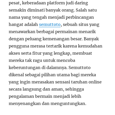
pesat, keberadaan platform judi daring
semakin diminati banyak orang. Salah satu
nama yang tengah menjadi perbincangan
hangat adalah
semuttoto
, sebuah situs yang
menawarkan berbagai permainan menarik
dengan peluang kemenangan besar. Banyak
pengguna merasa tertarik karena kemudahan
akses serta fitur yang lengkap, membuat
mereka tak ragu untuk mencoba
keberuntungan di dalamnya. Semuttoto
dikenal sebagai pilihan utama bagi mereka
yang ingin merasakan sensasi taruhan online
secara langsung dan aman, sehingga
pengalaman bermain menjadi lebih
menyenangkan dan menguntungkan.