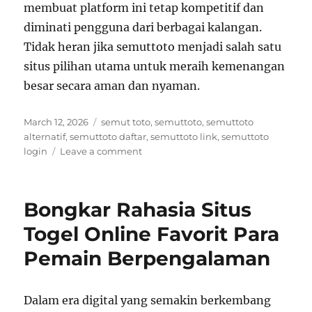
membuat platform ini tetap kompetitif dan
diminati pengguna dari berbagai kalangan.
Tidak heran jika semuttoto menjadi salah satu
situs pilihan utama untuk meraih kemenangan
besar secara aman dan nyaman.
Posted
Tags
March 12, 2026
semut toto
,
semuttoto
,
semuttoto
on
alternatif
,
semuttoto daftar
,
semuttoto link
,
semuttoto
on
login
Leave a comment
Temukan
Situs
Togel
Bongkar Rahasia Situs
Online
Terpercaya
Togel Online Favorit Para
dengan
Pemain Berpengalaman
Peluang
Jackpot
Lebih
Tinggi
Dalam era digital yang semakin berkembang