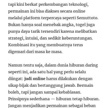
tapi kini berkat perkembangan teknologi,
permainan ini bisa diakses secara online
melalui platform terpercaya seperti Semuttoto.
Bukan hanya soal menebak angka, togel juga
punya daya tarik tersendiri karena melibatkan
strategi, intuisi, dan sedikit keberuntungan.
Kombinasi itu yang membuatnya terus
digemari dari masa ke masa.
Namun tentu saja, dalam dunia hiburan daring
seperti ini, ada satu hal yang perlu selalu
diingat:
judi online
harus dilakukan dengan
sikap bijak dan bertanggung jawab. Bermain
boleh, tapi jangan sampai kebablasan.
Prinsipnya sederhana — hiburan tetap hiburan.
Jangan menjadikan permainan sebagai beban