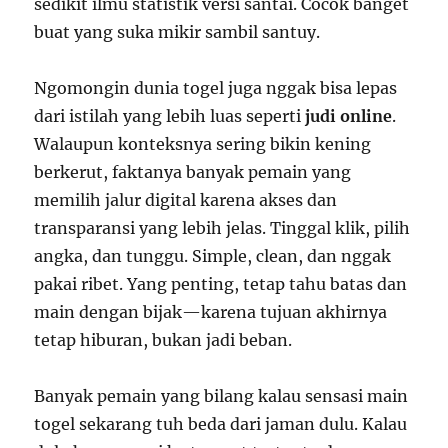
sedikit ilmu statistik versi santai. Cocok banget
buat yang suka mikir sambil santuy.
Ngomongin dunia togel juga nggak bisa lepas
dari istilah yang lebih luas seperti
judi online
.
Walaupun konteksnya sering bikin kening
berkerut, faktanya banyak pemain yang
memilih jalur digital karena akses dan
transparansi yang lebih jelas. Tinggal klik, pilih
angka, dan tunggu. Simple, clean, dan nggak
pakai ribet. Yang penting, tetap tahu batas dan
main dengan bijak—karena tujuan akhirnya
tetap hiburan, bukan jadi beban.
Banyak pemain yang bilang kalau sensasi main
togel sekarang tuh beda dari jaman dulu. Kalau