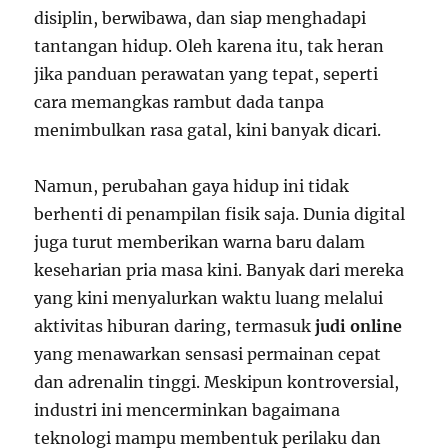
disiplin, berwibawa, dan siap menghadapi
tantangan hidup. Oleh karena itu, tak heran
jika panduan perawatan yang tepat, seperti
cara memangkas rambut dada tanpa
menimbulkan rasa gatal, kini banyak dicari.
Namun, perubahan gaya hidup ini tidak
berhenti di penampilan fisik saja. Dunia digital
juga turut memberikan warna baru dalam
keseharian pria masa kini. Banyak dari mereka
yang kini menyalurkan waktu luang melalui
aktivitas hiburan daring, termasuk
judi online
yang menawarkan sensasi permainan cepat
dan adrenalin tinggi. Meskipun kontroversial,
industri ini mencerminkan bagaimana
teknologi mampu membentuk perilaku dan