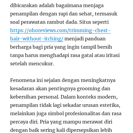
dibicarakan adalah bagaimana menjaga
penampilan dengan rapi dan sehat, termasuk
soal perawatan rambut dada. Situs seperti
https://ohoreviews.com/trimming-chest-
hair-without-itching/
menjadi panduan
berharga bagi pria yang ingin tampil bersih
tanpa harus menghadapi rasa gatal atau iritasi
setelah mencukur.
Fenomena ini sejalan dengan meningkatnya
kesadaran akan pentingnya grooming dan
kebersihan personal. Dalam konteks modern,
penampilan tidak lagi sekadar urusan estetika,
melainkan juga simbol profesionalitas dan rasa
percaya diri. Pria yang mampu merawat diri
dengan baik sering kali dipersepsikan lebih